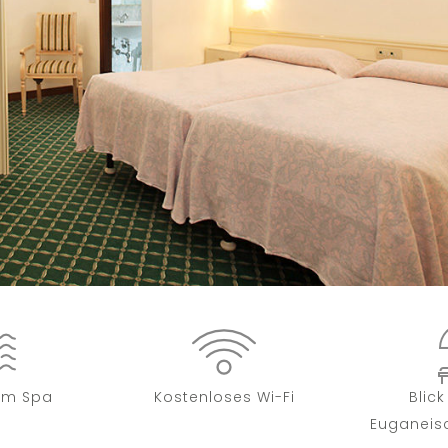
um Spa
Kostenloses Wi-Fi
Blic
Euganeis