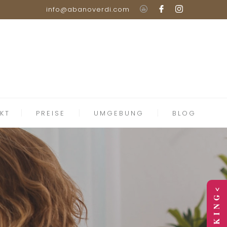
info@abanoverdi.com
KT
PREISE
UMGEBUNG
BLOG
> B O O K I N G <