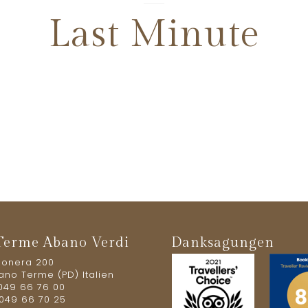
Last Minute
Terme Abano Verdi
Danksagungen
usonera 200
ano Terme (PD) Italien
 049 66 76 00
 049 66 70 25