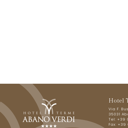
Hotel 
Via F. B
35031 Ab
Tel: +39
Fax: +39