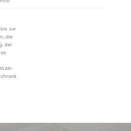
Pool
bis zur
n, die
g, der
das
 WLAN-
schrank.