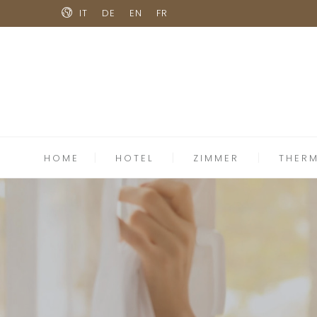
IT
DE
EN
FR
HOME
HOTEL
ZIMMER
THER